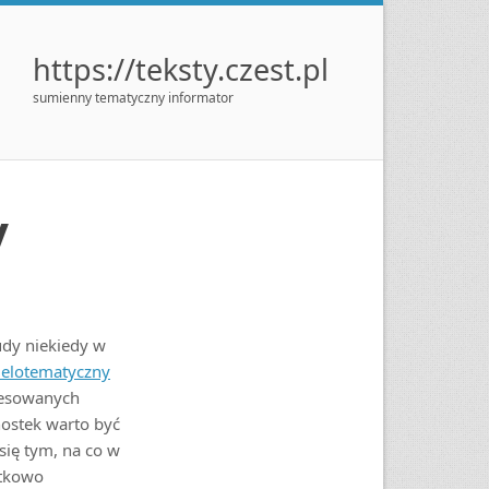
https://teksty.czest.pl
sumienny tematyczny informator
y
udy niekiedy w
ielotematyczny
eresowanych
ostek warto być
się tym, na co w
atkowo