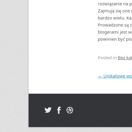
rozwiązanie na p
Zajmują się one 
bardzo wielu. Ka
Prowadzone są q
blogerami jest wi
powinien być pis
Posted in
Bez ka
Post navigation
←
Unikatowe wp