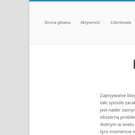
Menu
Skip to content
Strona główna
Aktywność
Członkowie
Zapisywanie blog
taki sposób zara
jest nader zacny
obszerną proble
dobrym w wielu 
tym momencie ma