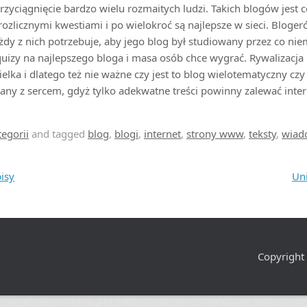
rzyciągnięcie bardzo wielu rozmaitych ludzi. Takich blogów jest c
rozlicznymi kwestiami i po wielokroć są najlepsze w sieci. Blogeró
żdy z nich potrzebuje, aby jego blog był studiowany przez co nie
uizy na najlepszego bloga i masa osób chce wygrać. Rywalizacj
elka i dlatego też nie ważne czy jest to blog wielotematyczny czy 
any z sercem, gdyż tylko adekwatne treści powinny zalewać inter
tegorii
and tagged
blog
,
blogi
,
internet
,
strony www
,
teksty
,
wiad
isy
Un
Copyright 