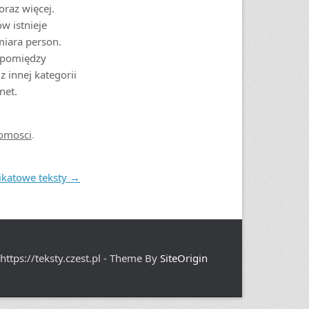
oraz więcej.
w istnieje
miara person.
a pomiędzy
z innej kategorii
net.
omosci
.
ikatowe teksty
→
https://teksty.czest.pl - Theme By
SiteOrigin