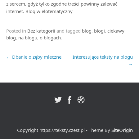
z sercem, gdyż tylko zgodne treści powinny zalewać
internet. Blog wielotematyczny
Posted in
Bez kategorii
and tagged
blog
,
blogi
,
ciekawy
blog
,
na blogu
,
o blogach
.
Post navigation
←
Dbanie o zęby mleczne
Interesujące teksty na blogu
→
Copyright https://teksty.czest.pl - Theme By
SiteOrigin