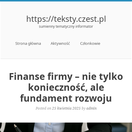
https://teksty.czest.pl
sumienny tematyczny informator
Menu
Skip to content
Strona główna
Aktywność
Członkowie
Finanse firmy – nie tylko
konieczność, ale
fundament rozwoju
Posted on
25 kwietnia 2025
by
admin