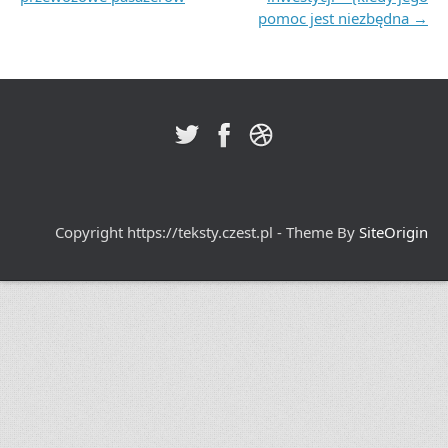
pomoc jest niezbędna
→
Copyright https://teksty.czest.pl - Theme By
SiteOrigin