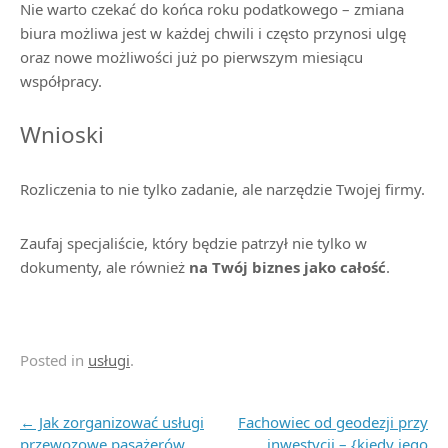
Nie warto czekać do końca roku podatkowego – zmiana
biura możliwa jest w każdej chwili i często przynosi ulgę
oraz nowe możliwości już po pierwszym miesiącu
współpracy.
Wnioski
Rozliczenia to nie tylko zadanie, ale narzędzie Twojej firmy.
Zaufaj specjaliście, który będzie patrzył nie tylko w
dokumenty, ale również
na Twój biznes jako całość
.
Posted in
usługi
.
Post navigation
←
Jak zorganizować usługi
Fachowiec od geodezji przy
przewozowe pasażerów
inwestycji – {kiedy jego