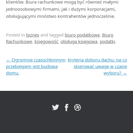
klientów. Biura rachunkowe mogą być również małymi
jednoosobowymi firmami, jak i dużymi korporacjami,
obsługującymi mnóstwo kontrahentów jednocześnie.
Posted in
biznes
and tagged
biuro podatkowe
,
Biuro
Rachunkowe
,
księgowość
,
obsługa księgowa
,
podatki
.
Post navigation
←
Ogromnie czasochłonnym
Kryteria doboru dachu: na co
przebiegiem jest budowa
skierować uwagę w czasie
domu.
wyboru?
→