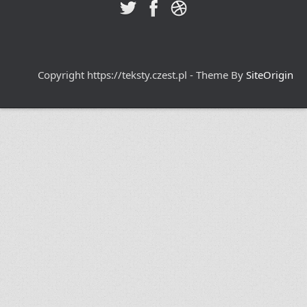
Copyright https://teksty.czest.pl - Theme By
SiteOrigin