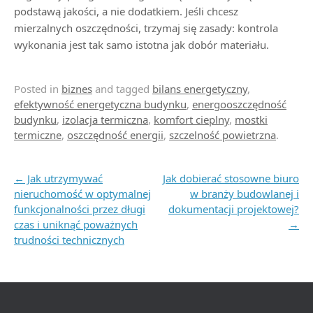
podstawą jakości, a nie dodatkiem. Jeśli chcesz
mierzalnych oszczędności, trzymaj się zasady: kontrola
wykonania jest tak samo istotna jak dobór materiału.
Posted in
biznes
and tagged
bilans energetyczny
,
efektywność energetyczna budynku
,
energooszczędność
budynku
,
izolacja termiczna
,
komfort cieplny
,
mostki
termiczne
,
oszczędność energii
,
szczelność powietrzna
.
Post navigation
←
Jak utrzymywać
Jak dobierać stosowne biuro
nieruchomość w optymalnej
w branży budowlanej i
funkcjonalności przez długi
dokumentacji projektowej?
czas i uniknąć poważnych
→
trudności technicznych