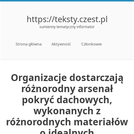
https://teksty.czest.pl
sumienny tematyczny informator
Menu
Skip to content
Strona główna
Aktywność
Członkowie
Organizacje dostarczają
różnorodny arsenał
pokryć dachowych,
wykonanych z
różnorodnych materiałów
o idealnych