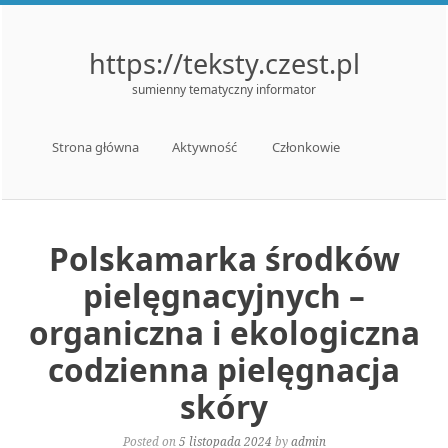
https://teksty.czest.pl
sumienny tematyczny informator
Menu
Skip to content
Strona główna
Aktywność
Członkowie
Polskamarka środków
pielęgnacyjnych –
organiczna i ekologiczna
codzienna pielęgnacja
skóry
Posted on
5 listopada 2024
by
admin