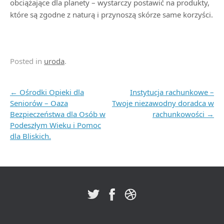
obciążające dla planety – wystarczy postawić na produkty,
które są zgodne z naturą i przynoszą skórze same korzyści.
Posted in
uroda
.
Post navigation
←
Ośrodki Opieki dla
Instytucja rachunkowe –
Seniorów – Oaza
Twoje niezawodny doradca w
Bezpieczeństwa dla Osób w
rachunkowości
→
Podeszłym Wieku i Pomoc
dla Bliskich.