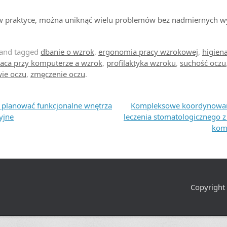
w praktyce, można uniknąć wielu problemów bez nadmiernych w
and tagged
dbanie o wzrok
,
ergonomia pracy wzrokowej
,
higien
aca przy komputerze a wzrok
,
profilaktyka wzroku
,
suchość oczu
ie oczu
,
zmęczenie oczu
.
e planować funkcjonalne wnętrza
Kompleksowe koordynowan
yjne
leczenia stomatologicznego 
kom
Copyright 