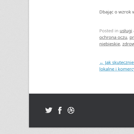
Dbając o wzrok 
Posted in
usługi
ochrona oczu
,
pr
niebieskie
,
zdrow
Post navigation
←
Jak skuteczni
lokalne i komerc