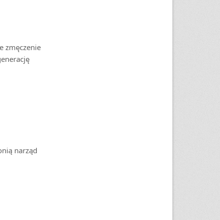
łe zmęczenie
generację
onią narząd