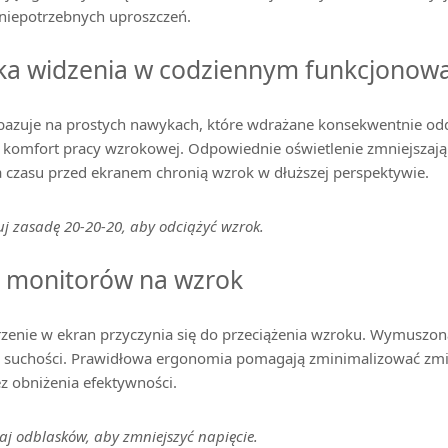
 niepotrzebnych uproszczeń.
yka widzenia w codziennym funkcjonow
bazuje na prostych nawykach, które wdrażane konsekwentnie odd
 komfort pracy wzrokowej. Odpowiednie oświetlenie zmniejszaj
a czasu przed ekranem chronią wzrok w dłuższej perspektywie.
j zasadę 20-20-20, aby odciążyć wzrok.
 monitorów na wzrok
rzenie w ekran przyczynia się do przeciążenia wzroku. Wymuszon
e suchości. Prawidłowa ergonomia pomagają zminimalizować zm
z obniżenia efektywności.
j odblasków, aby zmniejszyć napięcie.