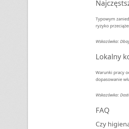
Najczęsts
Typowym zaniedb
ryzyko przeciąż
Wskazówka: Dbaj 
Lokalny k
Warunki pracy od
dopasowanie wła
Wskazówka: Dosto
FAQ
Czy higien