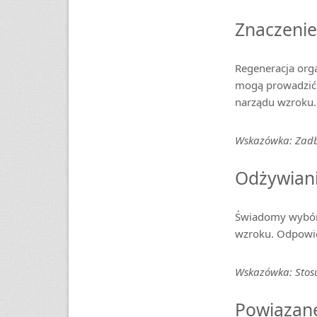
Znaczenie
Regeneracja orga
mogą prowadzić 
narządu wzroku.
Wskazówka: Zadba
Odżywiani
Świadomy wybór 
wzroku. Odpowie
Wskazówka: Stosu
Powiązane