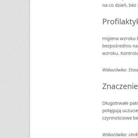
na co dzień, bez
Profilakt
Higiena wzroku 
bezpośrednio na
wzroku. Kontrol
Wskazówka: Stosu
Znaczenie
Długotrwałe pat
potęgują uczuci
czynnościowe be
Wskazówka: Unika