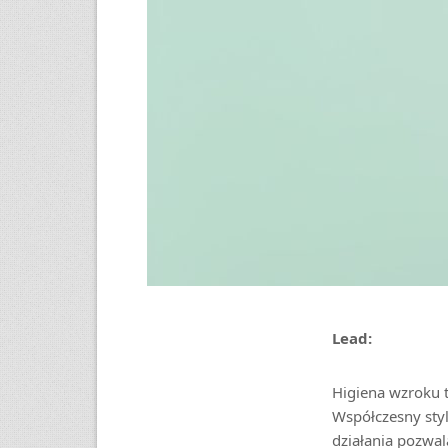
Lead:
Higiena wzroku t
Współczesny styl
działania pozwal