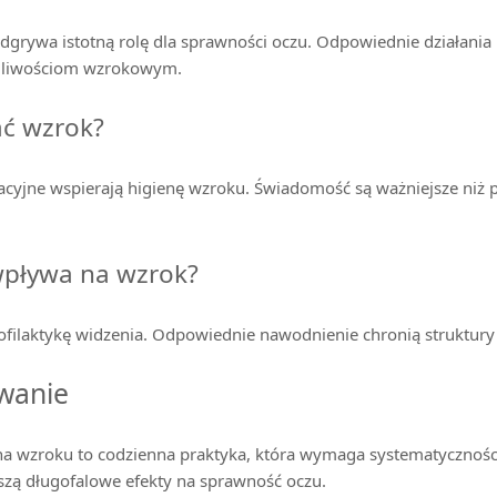
odgrywa istotną rolę dla sprawności oczu. Odpowiednie działani
egliwościom wzrokowym.
ać wzrok?
sacyjne wspierają higienę wzroku. Świadomość są ważniejsze niż
wpływa na wzrok?
ofilaktykę widzenia. Odpowiednie nawodnienie chronią struktury
wanie
a wzroku to codzienna praktyka, która wymaga systematyczności
szą długofalowe efekty na sprawność oczu.