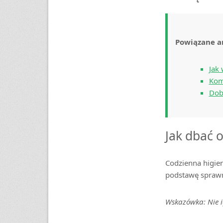
Powiązane a
Jak
Kom
Dob
Jak dbać o
Codzienna higie
podstawę sprawn
Wskazówka: Nie 