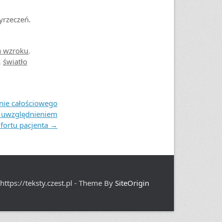
yrzeczeń.
a wzroku
,
,
światło
ie całościowego
z uwzględnieniem
fortu pacjenta
→
https://teksty.czest.pl - Theme By
SiteOrigin