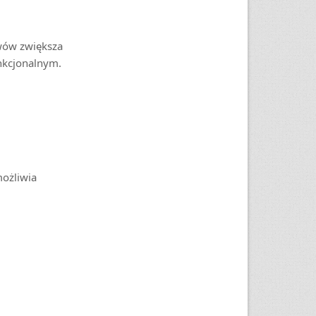
wów zwiększa
nkcjonalnym.
możliwia