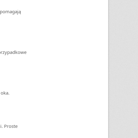
a pomagają
 przypadkowe
 oka.
. Proste