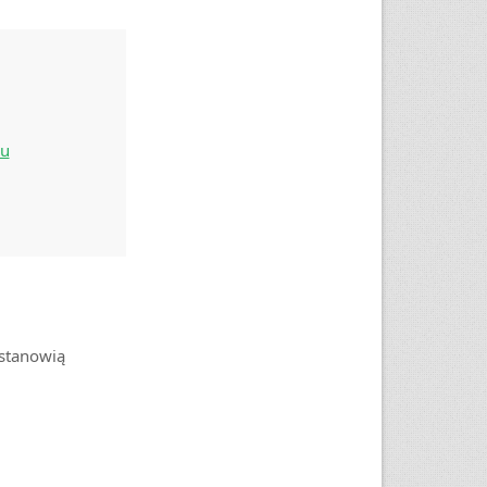
ku
stanowią