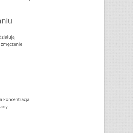
aniu
ziałują
ą zmęczenie
a koncentracja
iany