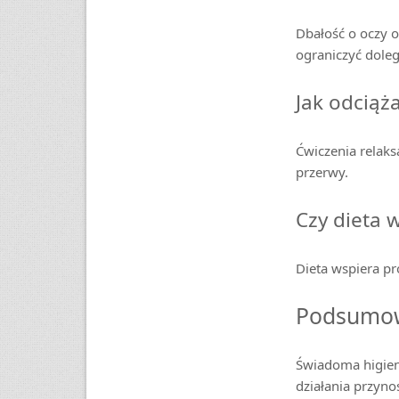
Dbałość o oczy 
ograniczyć dol
Jak odciąż
Ćwiczenia relak
przerwy.
Czy dieta 
Dieta wspiera pr
Podsumo
Świadoma higien
działania przyno