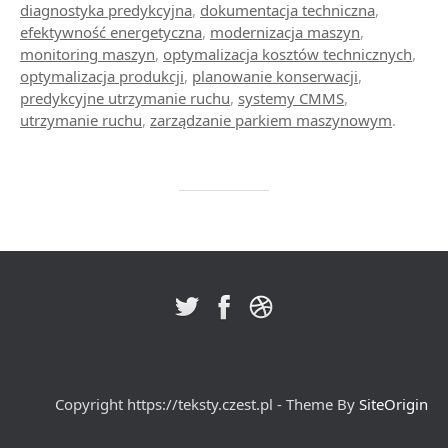
diagnostyka predykcyjna
,
dokumentacja techniczna
,
efektywność energetyczna
,
modernizacja maszyn
,
monitoring maszyn
,
optymalizacja kosztów technicznych
,
optymalizacja produkcji
,
planowanie konserwacji
,
predykcyjne utrzymanie ruchu
,
systemy CMMS
,
utrzymanie ruchu
,
zarządzanie parkiem maszynowym
.
Copyright https://teksty.czest.pl - Theme By
SiteOrigin