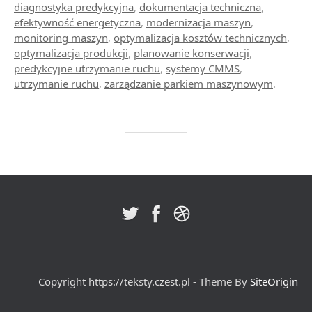
diagnostyka predykcyjna
,
dokumentacja techniczna
,
efektywność energetyczna
,
modernizacja maszyn
,
monitoring maszyn
,
optymalizacja kosztów technicznych
,
optymalizacja produkcji
,
planowanie konserwacji
,
predykcyjne utrzymanie ruchu
,
systemy CMMS
,
utrzymanie ruchu
,
zarządzanie parkiem maszynowym
.
Copyright https://teksty.czest.pl - Theme By
SiteOrigin