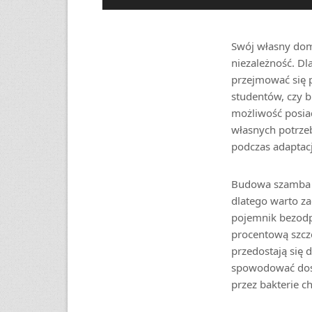
Swój własny dom
niezależność. Dl
przejmować się 
studentów, czy 
możliwość posia
własnych potrzeb
podczas adaptacj
Budowa szamba e
dlatego warto z
pojemnik bezodpł
procentową szcze
przedostają się 
spowodować dosta
przez bakterie c