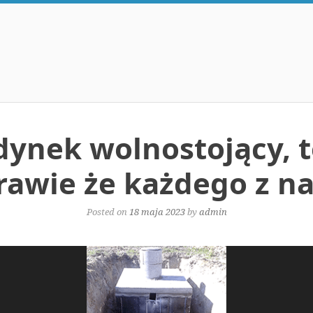
ynek wolnostojący, 
rawie że każdego z na
Posted on
18 maja 2023
by
admin