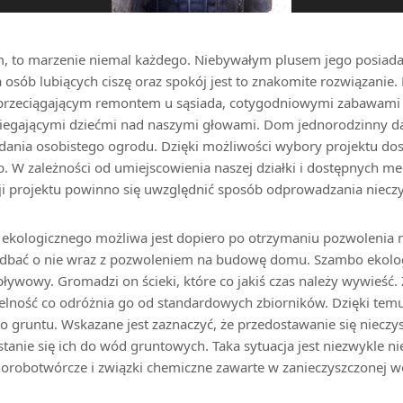
, to marzenie niemal każdego. Niebywałym plusem jego posiadan
a osób lubiących ciszę oraz spokój jest to znakomite rozwiązanie
przeciągającym remontem u sąsiada, cotygodniowymi zabawami
biegającymi dziećmi nad naszymi głowami. Dom jednorodzinny 
dania osobistego ogrodu. Dzięki możliwości wybory projektu do
. W zależności od umiejscowienia naszej działki i dostępnych me
i projektu powinno się uwzględnić sposób odprowadzania nieczy
kologicznego możliwa jest dopiero po otrzymaniu pozwolenia
adbać o nie wraz z pozwoleniem na budowę domu. Szambo ekologi
ywowy. Gromadzi on ścieki, które co jakiś czas należy wywieść.
lność co odróżnia go od standardowych zbiorników. Dzięki temu 
do gruntu. Wskazane jest zaznaczyć, że przedostawanie się nieczy
nie się ich do wód gruntowych. Taka sytuacja jest niezwykle n
horobotwórcze i związki chemiczne zawarte w zanieczyszczonej w