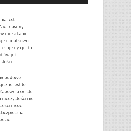
ia jest
. Nie musimy
 w mieszkaniu
daje dodatkowo
stosujemy go do
diów już
stości.
 na budowę
czne jest to
 Zapewnia on stu
nieczystości nie
stości może
iebezpieczna
odzie.