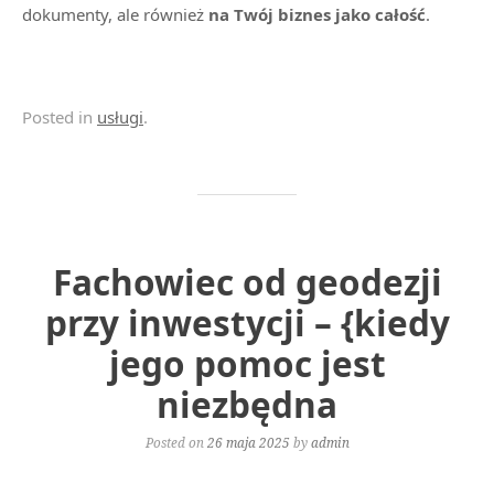
dokumenty, ale również
na Twój biznes jako całość
.
Posted in
usługi
.
Fachowiec od geodezji
przy inwestycji – {kiedy
jego pomoc jest
niezbędna
Posted on
26 maja 2025
by
admin