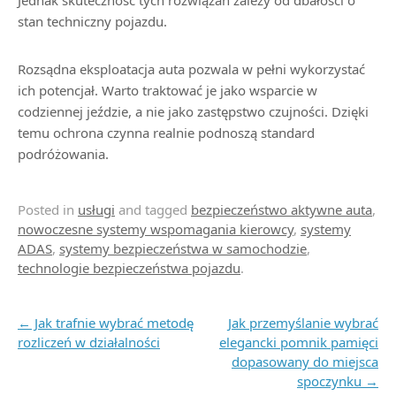
Jednak skuteczność tych rozwiązań zależy od dbałości o
stan techniczny pojazdu.
Rozsądna eksploatacja auta pozwala w pełni wykorzystać
ich potencjał. Warto traktować je jako wsparcie w
codziennej jeździe, a nie jako zastępstwo czujności. Dzięki
temu ochrona czynna realnie podnoszą standard
podróżowania.
Posted in
usługi
and tagged
bezpieczeństwo aktywne auta
,
nowoczesne systemy wspomagania kierowcy
,
systemy
ADAS
,
systemy bezpieczeństwa w samochodzie
,
technologie bezpieczeństwa pojazdu
.
Post navigation
←
Jak trafnie wybrać metodę
Jak przemyślanie wybrać
rozliczeń w działalności
elegancki pomnik pamięci
dopasowany do miejsca
spoczynku
→