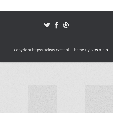
Copyright https://teksty.czest.pl - Theme By
SiteOrigin