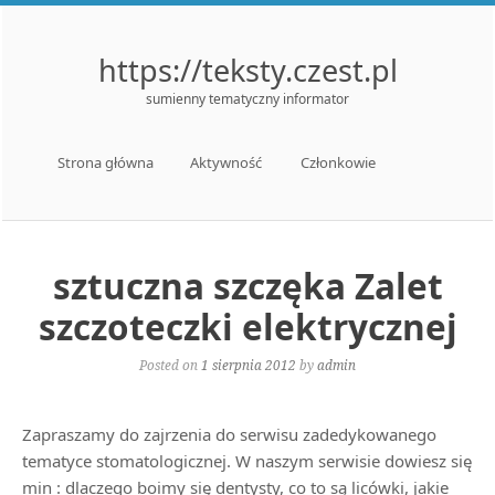
https://teksty.czest.pl
sumienny tematyczny informator
Menu
Skip to content
Strona główna
Aktywność
Członkowie
sztuczna szczęka Zalet
szczoteczki elektrycznej
Posted on
1 sierpnia 2012
by
admin
Zapraszamy do zajrzenia do serwisu zadedykowanego
tematyce stomatologicznej. W naszym serwisie dowiesz się
min : dlaczego boimy się dentysty, co to są licówki, jakie