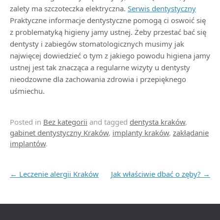
zalety ma szczoteczka elektryczna.
Serwis dentystyczny
Praktyczne informacje dentystyczne pomogą ci oswoić się
z problematyką higieny jamy ustnej. Żeby przestać bać się
dentysty i zabiegów stomatologicznych musimy jak
najwięcej dowiedzieć o tym z jakiego powodu higiena jamy
ustnej jest tak znacząca a regularne wizyty u dentysty
nieodzowne dla zachowania zdrowia i przepięknego
uśmiechu.
Posted in
Bez kategorii
and tagged
dentysta kraków
,
gabinet dentystyczny Kraków
,
implanty kraków
,
zakłądanie
implantów
.
Post navigation
←
Leczenie alergii Kraków
Jak właściwie dbać o zęby?
→