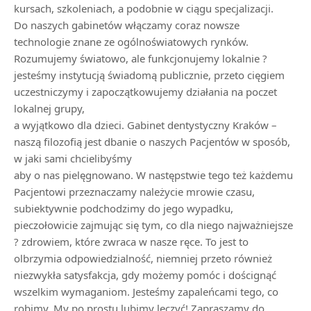
kursach, szkoleniach, a podobnie w ciągu specjalizacji.
Do naszych gabinetów włączamy coraz nowsze
technologie znane ze ogólnoświatowych rynków.
Rozumujemy światowo, ale funkcjonujemy lokalnie ?
jesteśmy instytucją świadomą publicznie, przeto cięgiem
uczestniczymy i zapoczątkowujemy działania na poczet
lokalnej grupy,
a wyjątkowo dla dzieci. Gabinet dentystyczny Kraków –
naszą filozofią jest dbanie o naszych Pacjentów w sposób,
w jaki sami chcielibyśmy
aby o nas pielęgnowano. W następstwie tego też każdemu
Pacjentowi przeznaczamy należycie mrowie czasu,
subiektywnie podchodzimy do jego wypadku,
pieczołowicie zajmując się tym, co dla niego najważniejsze
? zdrowiem, które zwraca w nasze ręce. To jest to
olbrzymia odpowiedzialność, niemniej przeto również
niezwykła satysfakcja, gdy możemy pomóc i doścignąć
wszelkim wymaganiom. Jesteśmy zapaleńcami tego, co
robimy. My po prostu lubimy leczyć! Zapraszamy do